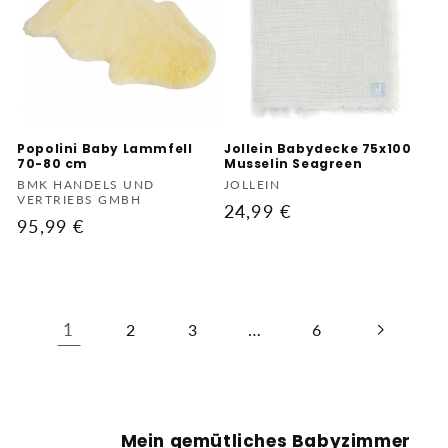
Popolini Baby Lammfell
Jollein Babydecke 75x100
70-80 cm
Musselin Seagreen
Anbieter:
Anbieter:
BMK HANDELS UND
JOLLEIN
VERTRIEBS GMBH
Normaler
24,99 €
Normaler
95,99 €
Preis
Preis
1
…
2
3
6
Mein gemütliches Babyzimmer