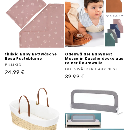
fillikid Baby Bettwäsche
Odenwälder Babynest
Rosa Pusteblume
Musselin Kuscheldecke aus
reiner Baumwolle
Anbieter:
FILLIKID
Anbieter:
ODENWÄLDER BABY-NEST
Normaler
24,99 €
Normaler
39,99 €
Preis
Preis