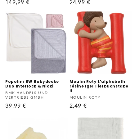
Normaler
149,99 €
Normaler
24,99 €
Preis
Preis
Popolini BW Babydecke
Moulin Roty L'alphabeth
Duo Interlock & Nicki
résine Igel Tierbuchstabe
H
Anbieter:
BMK HANDELS UND
Anbieter:
VERTRIEBS GMBH
MOULIN ROTY
Normaler
39,99 €
Normaler
2,49 €
Preis
Preis