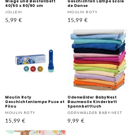
Wiege und Beistellbett
Geschichten Lampe Ecole
40/50 x 80/90 cm
de Danse
Anbieter:
Anbieter:
JOLLEIN
MOULIN ROTY
Normaler
5,99 €
Normaler
15,99 €
Preis
Preis
Moulin Roty
Odenwälder BabyNest
Geschichtenlampe Puce et
Baumwolle Kinderbett
Pilou
Spannbetttuch
Anbieter:
Anbieter:
MOULIN ROTY
ODENWÄLDER BABY-NEST
Normaler
15,99 €
Normaler
9,99 €
Preis
Preis