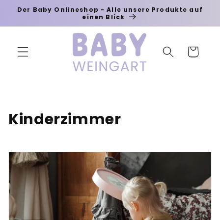
Direkt
Der Baby Onlineshop - Alle unsere Produkte auf
zum
einen Blick
Inhalt
Warenkorb
K
Kinderzimmer
a
t
e
g
o