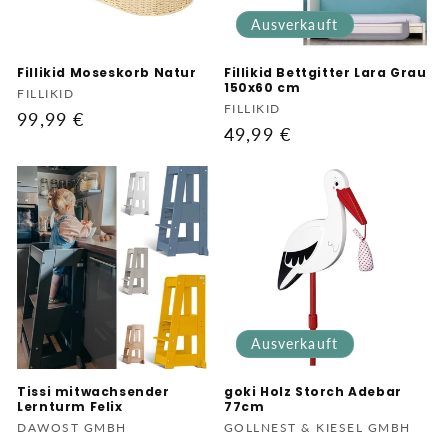
Ausverkauft
Fillikid Moseskorb Natur
Fillikid Bettgitter Lara Grau
150x60 cm
Anbieter:
FILLIKID
Anbieter:
FILLIKID
Normaler
99,99 €
Normaler
49,99 €
Preis
Preis
Ausverkauft
Tissi mitwachsender
goki Holz Storch Adebar
Lernturm Felix
77cm
Anbieter:
Anbieter:
DAWOST GMBH
GOLLNEST & KIESEL GMBH