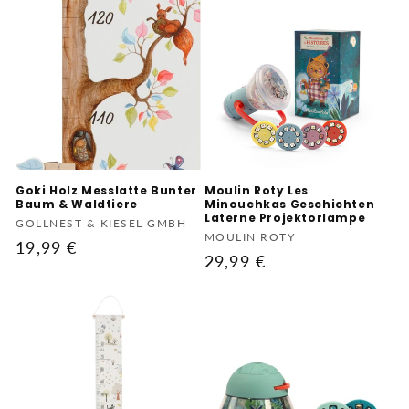
Goki Holz Messlatte Bunter
Moulin Roty Les
Baum & Waldtiere
Minouchkas Geschichten
Laterne Projektorlampe
Anbieter:
GOLLNEST & KIESEL GMBH
Anbieter:
MOULIN ROTY
Normaler
19,99 €
Normaler
29,99 €
Preis
Preis