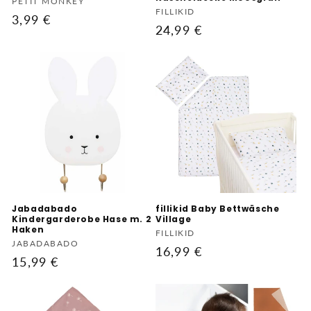
Anbieter:
PETIT MONKEY
Anbieter:
FILLIKID
Normaler
3,99 €
Normaler
24,99 €
Preis
Preis
Jabadabado
fillikid Baby Bettwäsche
Kindergarderobe Hase m. 2
Village
Haken
Anbieter:
FILLIKID
Anbieter:
JABADABADO
Normaler
16,99 €
Normaler
15,99 €
Preis
Preis