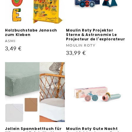
Holzbuchstabe Janosch
Moulin Roty Projektor
zum Kleben
Sterne & Astronomie Le
Projecteur de l'explorateur
Anbieter:
ASMI
Anbieter:
MOULIN ROTY
Normaler
3,49 €
Normaler
33,99 €
Preis
Preis
Jollein Spannbetttuch für
Moulin Roty Gute Nacht