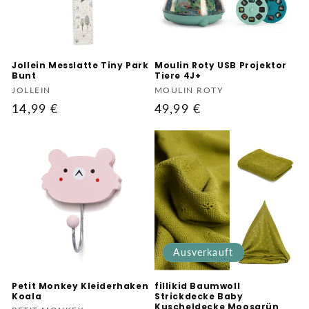
Jollein Messlatte Tiny Park
Moulin Roty USB Projektor
Bunt
Tiere 4J+
Anbieter:
Anbieter:
JOLLEIN
MOULIN ROTY
Normaler
14,99 €
Normaler
49,99 €
Preis
Preis
Ausverkauft
Petit Monkey Kleiderhaken
fillikid Baumwoll
Koala
Strickdecke Baby
Kuscheldecke Moosgrün