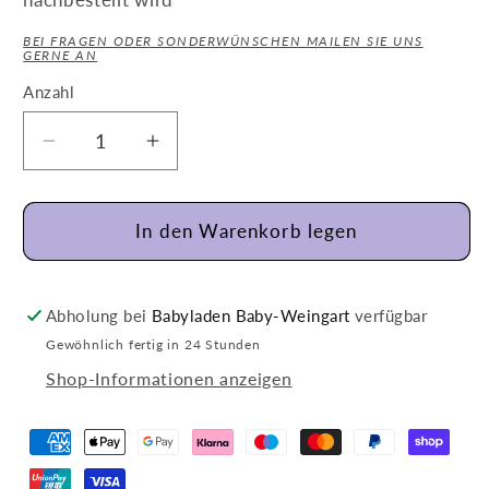
BEI FRAGEN ODER SONDERWÜNSCHEN MAILEN SIE UNS
GERNE AN
Anzahl
Verringere
Erhöhe
die
die
Menge
Menge
für
für
In den Warenkorb legen
Jabadabado
Jabadabado
Kinderstuhl
Kinderstuhl
Häschen
Häschen
Abholung bei
Babyladen Baby-Weingart
verfügbar
weiß
weiß
Gewöhnlich fertig in 24 Stunden
Shop-Informationen anzeigen
Zahlungsmethoden