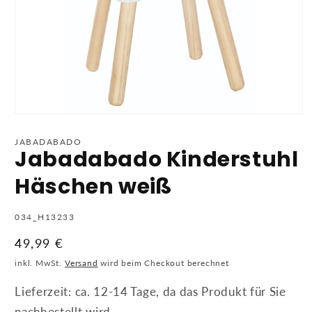
Medien
1
in
JABADABADO
Modal
Jabadabado Kinderstuhl
öffnen
Häschen weiß
SKU:
034_H13233
Normaler
49,99 €
Preis
inkl. MwSt.
Versand
wird beim Checkout berechnet
Lieferzeit: ca. 12-14 Tage, da das Produkt für Sie
nachbestellt wird